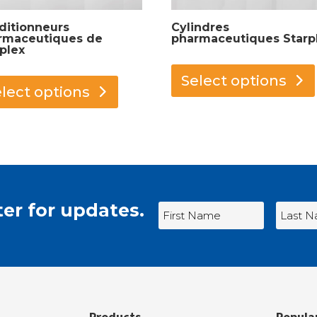
ditionneurs
Cylindres
rmaceutiques de
pharmaceutiques Starp
plex
This
Select options
product
lect options
has
multiple
variants.
The
options
may
er for updates.
be
chosen
on
the
product
Products
Popula